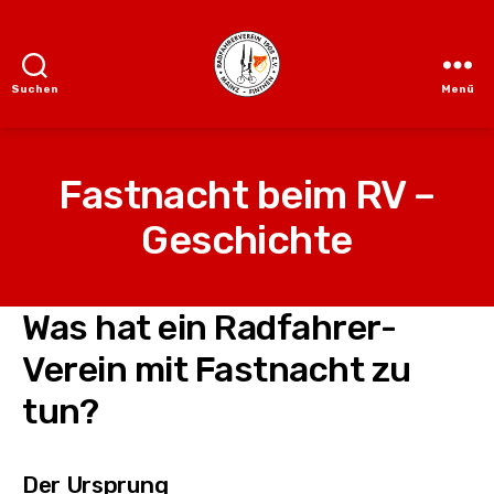
Suchen
Menü
RV
1905
Finthen
e.V.
Fastnacht beim RV –
Geschichte
Was hat ein Radfahrer-
Verein mit Fastnacht zu
tun?
Der Ursprung