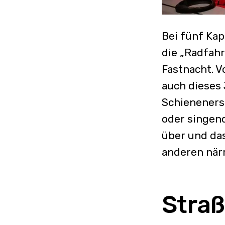
Bei fünf Kap
die „Radfahr
Fastnacht. V
auch dieses 
Schieneners
oder singen
über und das
anderen närr
Stra