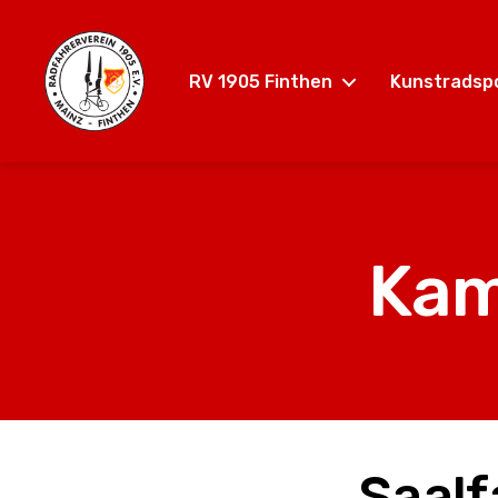
RV 1905 Finthen
Kunstradsp
RV
1905
Finthen
e.V.
Kam
Saalf