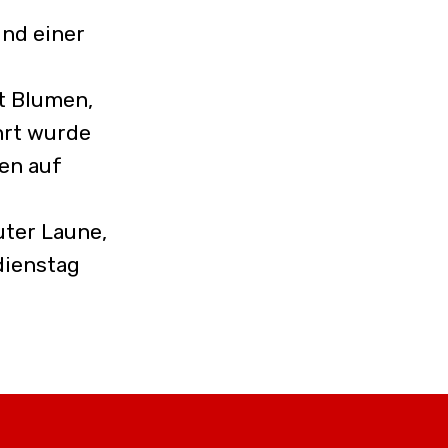
und einer
t Blumen,
rt wurde
en auf
uter Laune,
dienstag