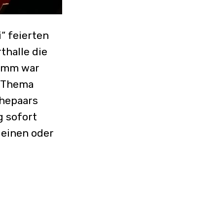
“ feierten
thalle die
ramm war
m Thema
Ehepaars
g sofort
 einen oder